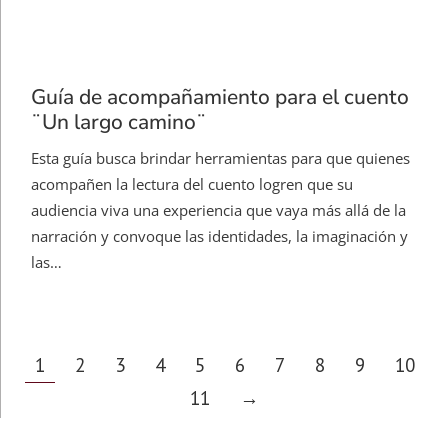
Guía de acompañamiento para el cuento
¨Un largo camino¨
Esta guía busca brindar herramientas para que quienes
acompañen la lectura del cuento logren que su
audiencia viva una experiencia que vaya más allá de la
narración y convoque las identidades, la imaginación y
las…
1
2
3
4
5
6
7
8
9
10
11
→