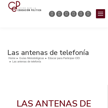
Las antenas de telefonía
Home
Guías Metodológicas
Educar para Participar-OEI
You are here:
Las antenas de telefonía
LAS ANTENAS DE