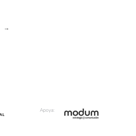
→
Apoya: