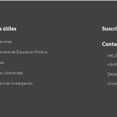
 útiles
Suscrí
aciones
Conta
cional de Educación Política
cep_
sos
+598
is y Actualidad
Depar
ero de Investigación
Unive