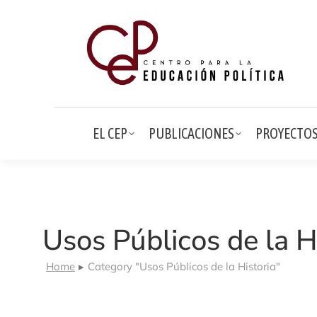
EL CEP
PUBLICACIONES
PRO
EL CEP
PUBLICACIONES
PROYECTO
Usos Públicos de la H
Home
Category "Usos Públicos de la Historia"
You are here: