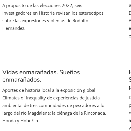
A propósito de las elecciones 2022, seis
#
investigadores en Historia revisan los estereotipos
D
sobre las expresiones violentas de Rodolfo
A
Hernández.
e
e
Vidas enmarañadas. Sueños
enmarañados.
Aportes de historia local a la exposición global
D
Climates of Inequality de experiencias de justicia
p
ambiental de tres comunidades de pescadores a lo
n
largo del rio Magdalena: la ciénaga de la Rinconada,
a
Honda y Hobo/La…
v