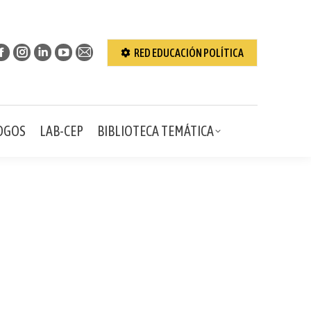
IGACIÓN
ENCUENTROS & DIÁLOGOS
LAB-CEP
RED EDUCACIÓN POLÍTICA
BIBLIOTECA TEMÁTICA
OGOS
LAB-CEP
BIBLIOTECA TEMÁTICA