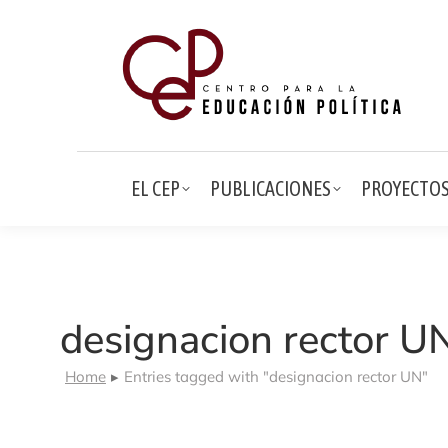
EL CEP
EL CEP
PUBLICACIONES
PROYECTO
designacion rector U
Home
Entries tagged with "designacion rector UN"
You are here: