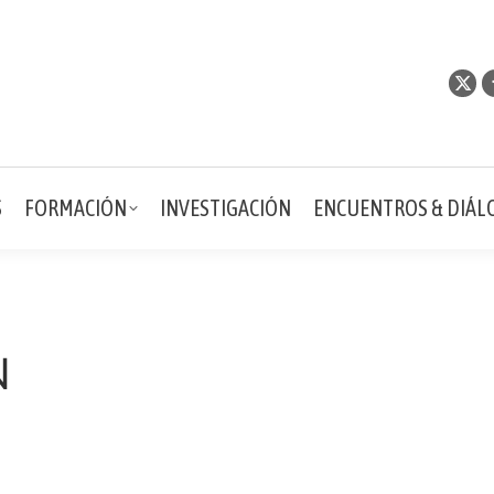
PUBLICACIONES
PROYECTOS
FORMACIÓN
INVEST
S
FORMACIÓN
INVESTIGACIÓN
ENCUENTROS & DIÁL
N