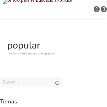
popular
Home
Entries tagged with "popular"
You are here:
Temas