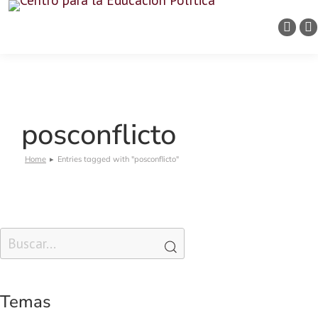
posconflicto
Home
Entries tagged with "posconflicto"
You are here:
Temas